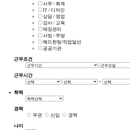
사무 / 회계
IT / 디자인
상담 / 영업
강사 / 교육
매장관리
서빙 / 주방
헤드헌팅/직업알선
공공기관
근무조건
근무시간
~
학력
경력
무관
신입
경력
나이