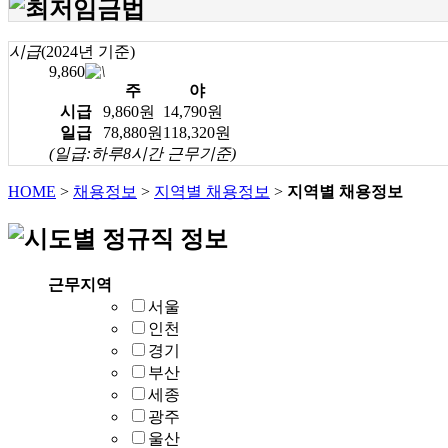
시급
(2024년 기준)
9,860
주
야
시급
9,860원
14,790원
일급
78,880원
118,320원
(일급:하루8시간 근무기준)
HOME
>
채용정보
>
지역별 채용정보
>
지역별 채용정보
근무지역
서울
인천
경기
부산
세종
광주
울산