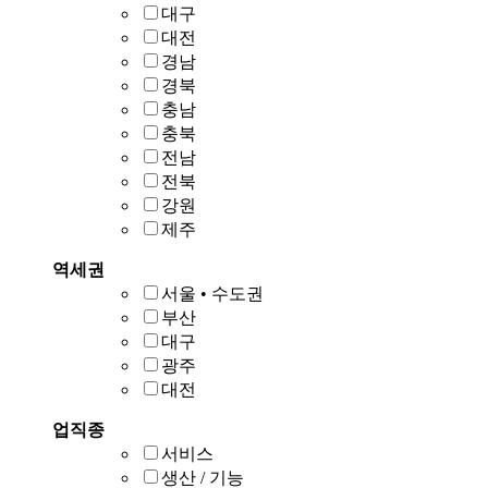
대구
대전
경남
경북
충남
충북
전남
전북
강원
제주
역세권
서울 • 수도권
부산
대구
광주
대전
업직종
서비스
생산 / 기능