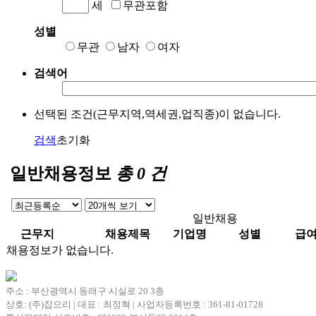
세
무관포함
성별
무관
남자
여자
검색어
선택된 조건(근무지역,역세권,업직종)이 없습니다.
검색
초기화
일반채용정보
총
0
건
일반채용
근무지
채용제목
기업명
성별
급
채용정보가 없습니다.
주소 : 부산광역시 동래구 시실로 20 3층
상호: (주)잡으리 | 대표 : 최정혁 | 사업자등록번호 : 361-81-01728