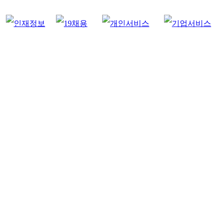
인기검색어 :
잡으리
구인구직
아르바이트
부산